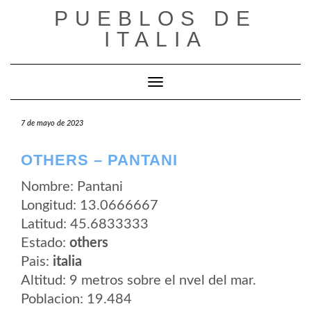
Saltar
PUEBLOS DE
al
contenido
ITALIA
Cambiar modo de navegación
7 de mayo de 2023
OTHERS – PANTANI
Nombre: Pantani
Longitud: 13.0666667
Latitud: 45.6833333
Estado:
others
Pais:
italia
Altitud: 9 metros sobre el nvel del mar.
Poblacion: 19.484