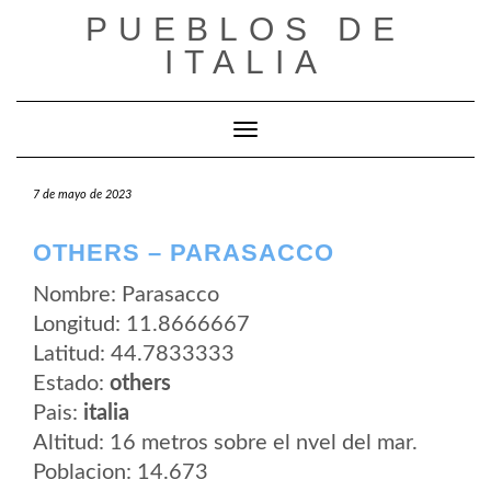
Saltar
PUEBLOS DE
al
contenido
ITALIA
Cambiar modo de navegación
7 de mayo de 2023
OTHERS – PARASACCO
Nombre: Parasacco
Longitud: 11.8666667
Latitud: 44.7833333
Estado:
others
Pais:
italia
Altitud: 16 metros sobre el nvel del mar.
Poblacion: 14.673