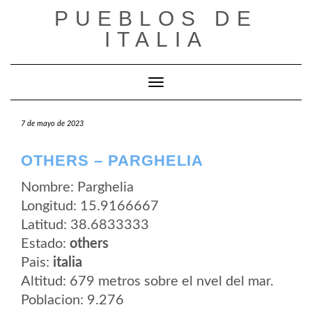
Saltar
PUEBLOS DE
al
contenido
ITALIA
Cambiar modo de navegación
7 de mayo de 2023
OTHERS – PARGHELIA
Nombre: Parghelia
Longitud: 15.9166667
Latitud: 38.6833333
Estado:
others
Pais:
italia
Altitud: 679 metros sobre el nvel del mar.
Poblacion: 9.276