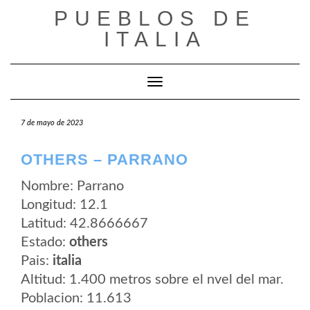
Saltar
PUEBLOS DE
al
contenido
ITALIA
Cambiar modo de navegación
7 de mayo de 2023
OTHERS – PARRANO
Nombre: Parrano
Longitud: 12.1
Latitud: 42.8666667
Estado:
others
Pais:
italia
Altitud: 1.400 metros sobre el nvel del mar.
Poblacion: 11.613